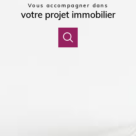
maisons
présentation
Vous accompagner dans
votre projet immobilier
ts
appartements
notre équipe
investi
notre région
recrutement
c
n