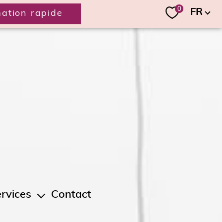
Langue
0
FR
mation rapide
rvices
Contact