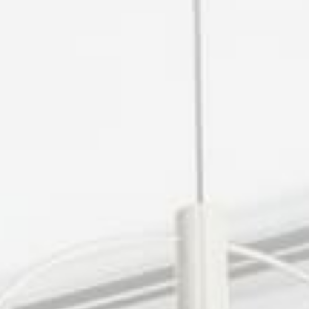
estimation
ssement / viager
gestion
onciergerie
os mandats