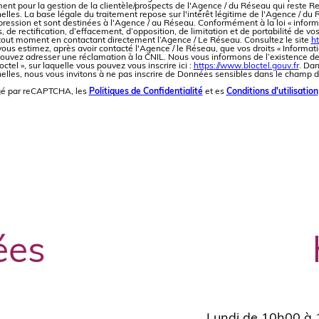
ement pour la gestion de la clientèle/prospects de l'Agence / du Réseau qui reste
les. La base légale du traitement repose sur l'intérêt légitime de l'Agence / du 
ssion et sont destinées à l'Agence / au Réseau. Conformément à la loi « informat
, de rectification, d’effacement, d’opposition, de limitation et de portabilité de v
out moment en contactant directement l’Agence / Le Réseau. Consultez le site
ht
 vous estimez, après avoir contacté l'Agence / le Réseau, que vos droits « Informat
ouvez adresser une réclamation à la CNIL. Nous vous informons de l’existence de
ctel », sur laquelle vous pouvez vous inscrire ici :
https://www.bloctel.gouv.fr
. Dan
les, nous vous invitons à ne pas inscrire de Données sensibles dans le champ de 
égé par reCAPTCHA, les
Politiques de Confidentialité
et es
Conditions d'utilisation
ées
Lundi de 10h00 à 