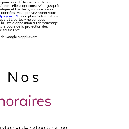
 Responsable du Traitement de vos
Réseau. Elles sont conservées jusqu'à
ique et libertés », vous disposez
os données. Vous pouvez retirer votre
tps://cnil.fr/fr
pour plus d’informations
ique et Libertés » ne sont pas
 la liste d'opposition au démarchage
s le cadre de la protection des
saisie libre.
de Google s'appliquent.
Nos
horaires
12h00 et de 14h00 à 19h00