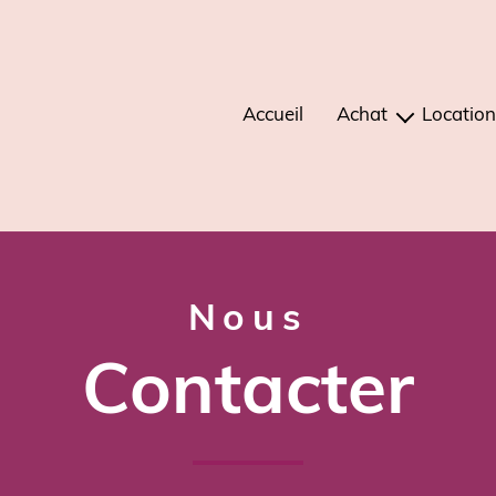
Accueil
Achat
Location
maisons
mais
appartements
apparte
immeubles
terrains
nous
autres
contacter