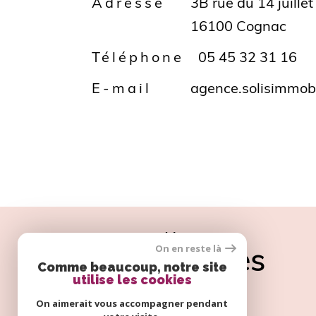
d
Adresse
3B rue du 14 juillet
16100 Cognac
o
Téléphone
05 45 32 31 16
E-mail
agence.solisimmob
n
n
Nos
é
On en reste là
partenaires
Comme beaucoup, notre site
utilise les cookies
On aimerait vous accompagner pendant