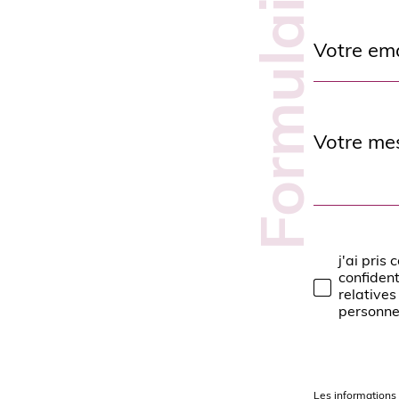
Formulaire
n
Adresse
email
s
*
e
i
Message
*
g
n
e
j'ai pris
Validat
confident
relative
z
personne
v
o
Les informations 