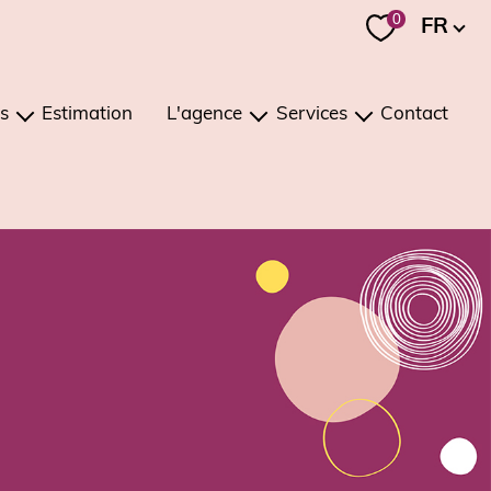
Langue
0
FR
s
Estimation
L'agence
Services
Contact
ons
présentation
estimation
ments
notre équipe
investissement / viager
notre région
gestion
recrutement
conciergerie
nos mandats