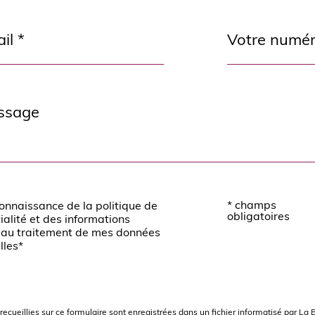
Téléphone
*
* champs
 connaissance de la politique de
ion
obligatoires
ialité et des informations
s au traitement de mes données
lles*
recueillies sur ce formulaire sont enregistrées dans un fichier informatisé par 