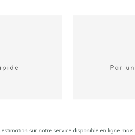
apide
Par un
ns une estimation en 
estimation sur notre service disponible en ligne mais
mation pour