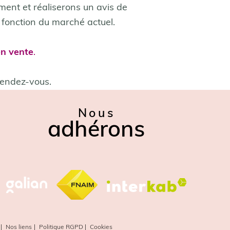
ement et réaliserons un avis de
 fonction du marché actuel.
4
en vente
.
Fieldset
ien
Je ren
rendez-vous.
par
défaut
Nous
N° de la voie
adhérons
Date de disponibilité *
Code postal 
Nos liens
Politique RGPD
Cookies