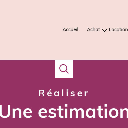
Accueil
Achat
Location
maisons
mais
appartements
apparte
immeubles
terrains
autres
réaliser
une estimatio