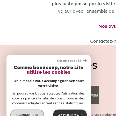
plus juste passe par la visit
défaut
vendre mon bien
louer mon b
valeur avec l'ensemble de 
1
Nos avi
Fieldset
Fieldset
Je
Contactez-n
Je renseigne les inf
par
par
défaut
défaut
Nos
On en reste là
partenaires
Type de bien
Comme beaucoup, notre site
utilise les cookies
a
Sélectionnez le type de bien
On aimerait vous accompagner pendant
votre visite.
En poursuivant, vous acceptez l'utilisation des
cookies par ce site, afin de vous proposer des
contenus adaptés et réaliser des statistiques !
Fieldset
Mes coordonnées
PARAMÉTRER
OK POUR MOI !
par
© 2026 | Tous droits réservés | Traducti