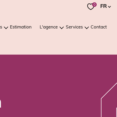
Langue
0
FR
s
Estimation
L'agence
Services
Contact
ons
présentation
estimation
ments
notre équipe
investissement / viager
notre région
gestion
recrutement
conciergerie
nos mandats
n