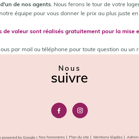
e d'un de nos agents
. Nous ferons le tour de votre log
ien
notre équipe pour vous donner le prix au plus juste en
2
3
s de valeur sont réalisés gratuitement pour la mise 
 sélectionne le type de b
ous par mail ou téléphone pour toute question ou un 
ormations de mon bien
Nous
suivre
Adresse du bien *
ppartement
maison
suivant
Nos honoraires
Plan du site
Mentions légales
Admin
on powered by Google |