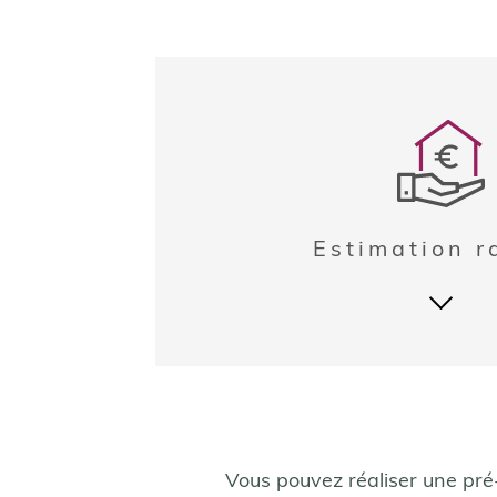
Estimation r
Fieldset
J'obtie
Vous pouvez réaliser une pré-
Je souhaite une esti
par