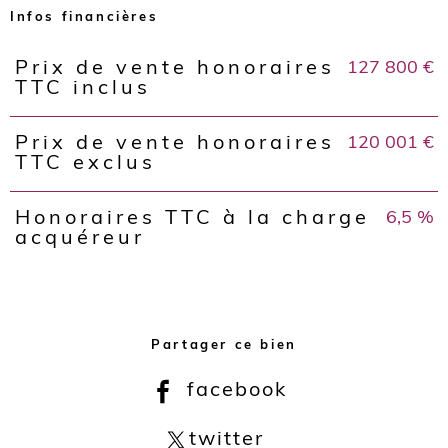
Infos financières
127 800 €
Prix de vente honoraires
Caractéristiques
Valeurs
TTC inclus
120 001 €
Prix de vente honoraires
TTC exclus
6,5 %
Honoraires TTC à la charge
acquéreur
Partager ce bien
facebook
twitter