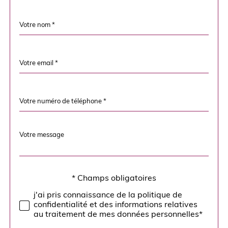
Nom
Fieldset
*
par
défaut
email
*
Téléphone
*
Message
Fieldset
*
par
défaut
* Champs obligatoires
Validation
j'ai pris connaissance de la politique de
confidentialité et des informations relatives
au traitement de mes données personnelles*