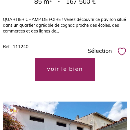
85 m²
-
167 500 €
QUARTIER CHAMP DE FOIRE ! Venez découvrir ce pavillon situé
dans un quartier agréable de cognac proche des écoles, des
commerces et des lignes de...
Réf : 111240
Sélection
Sél
voir le bien