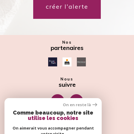
créer l'alerte
Nos
partenaires
Nous
suivre
On en reste là
Comme beaucoup, notre site
utilise les cookies
Nous
adhérons
On aimerait vous accompagner pendant
votre visite.