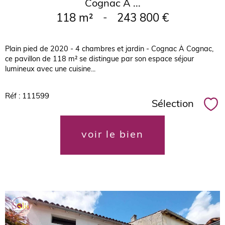
Cognac À ...
118 m²
-
243 800 €
Plain pied de 2020 - 4 chambres et jardin - Cognac À Cognac,
ce pavillon de 118 m² se distingue par son espace séjour
lumineux avec une cuisine...
Réf : 111599
Sélection
Sél
voir le bien