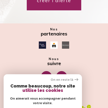
créer l'alerte
Nos
partenaires
Nous
suivre
On en reste là
Comme beaucoup, notre site
utilise les cookies
Nous
adhérons
On aimerait vous accompagner pendant
votre visite.