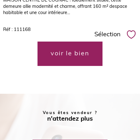
MAISON CENTRE DE COGNAC ! Idéalement située, cette
demeure allie modernité et charme, offrant 160 m² despace
habitable et une cour intérieure...
Réf : 111168
Sélection
Sél
voir le bien
Vous êtes vendeur ?
n'attendez plus