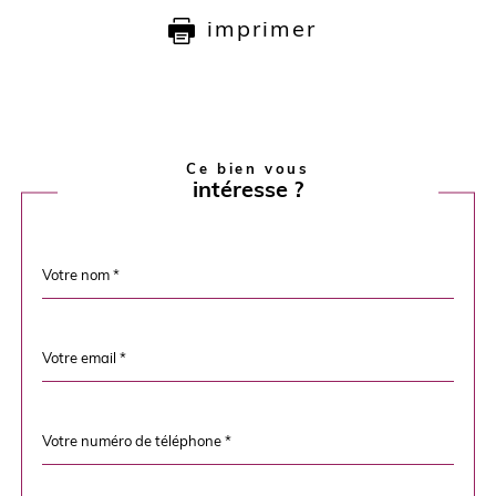
imprimer
Ce bien vous
intéresse ?
Nom
Fieldset
*
par
défaut
email
*
Téléphone
*