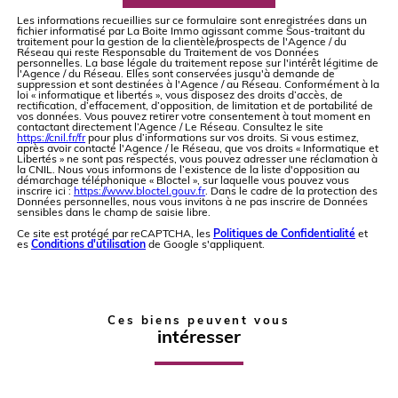
Les informations recueillies sur ce formulaire sont enregistrées dans un
fichier informatisé par La Boite Immo agissant comme Sous-traitant du
traitement pour la gestion de la clientèle/prospects de l'Agence / du
Réseau qui reste Responsable du Traitement de vos Données
personnelles. La base légale du traitement repose sur l'intérêt légitime de
l'Agence / du Réseau. Elles sont conservées jusqu'à demande de
suppression et sont destinées à l'Agence / au Réseau. Conformément à la
loi « informatique et libertés », vous disposez des droits d’accès, de
rectification, d’effacement, d’opposition, de limitation et de portabilité de
vos données. Vous pouvez retirer votre consentement à tout moment en
contactant directement l’Agence / Le Réseau. Consultez le site
https://cnil.fr/fr
pour plus d’informations sur vos droits. Si vous estimez,
après avoir contacté l'Agence / le Réseau, que vos droits « Informatique et
Libertés » ne sont pas respectés, vous pouvez adresser une réclamation à
la CNIL. Nous vous informons de l’existence de la liste d'opposition au
démarchage téléphonique « Bloctel », sur laquelle vous pouvez vous
inscrire ici :
https://www.bloctel.gouv.fr
. Dans le cadre de la protection des
Données personnelles, nous vous invitons à ne pas inscrire de Données
sensibles dans le champ de saisie libre.
Ce site est protégé par reCAPTCHA, les
Politiques de Confidentialité
et
es
Conditions d'utilisation
de Google s'appliquent.
Ces biens peuvent vous
intéresser