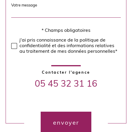
Message
Fieldset
*
par
défaut
* Champs obligatoires
Validation
j'ai pris connaissance de la politique de
confidentialité et des informations relatives
au traitement de mes données personnelles*
Contacter l'agence
05 45 32 31 16
Validation
envoyer