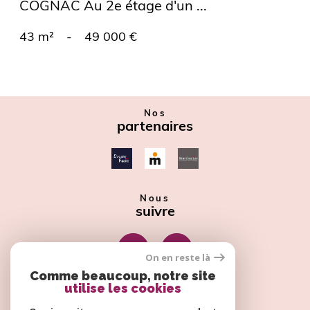
COGNAC Au 2e étage d'un ...
43 m²
-
49 000 €
Nos
partenaires
Nous
suivre
On en reste là
Comme beaucoup, notre site
utilise les cookies
Nous
adhérons