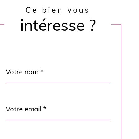
Ce bien vous
intéresse ?
Nom
Fieldset
*
par
défaut
email
*