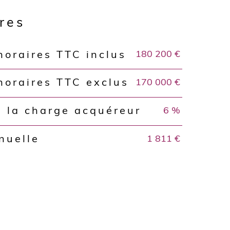
ères
180 200 €
noraires TTC inclus
170 000 €
noraires TTC exclus
6 %
à la charge acquéreur
1 811 €
nuelle