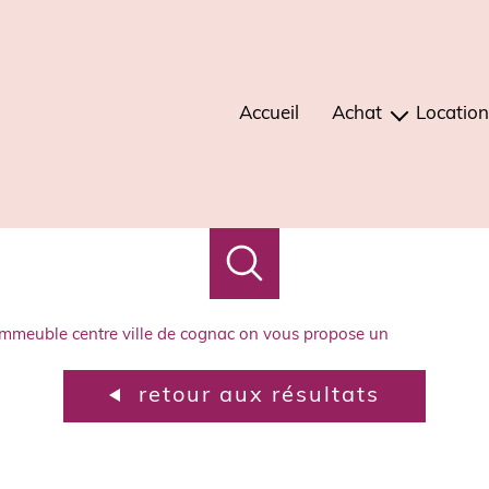
Accueil
Achat
Location
maisons
mais
appartements
apparte
immeubles
terrains
immeuble centre ville de cognac on vous propose un
autres
retour aux résultats