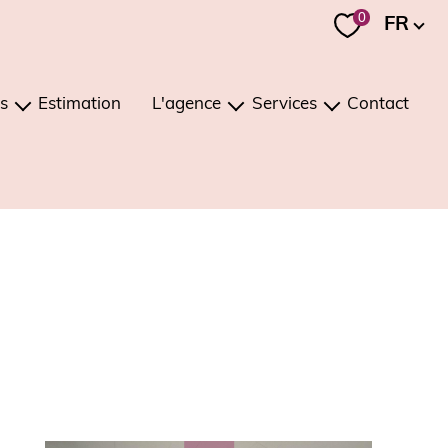
Langue
0
FR
s
Estimation
L'agence
Services
Contact
ons
présentation
estimation
ments
notre équipe
investissement / viager
notre région
gestion
recrutement
conciergerie
nos mandats