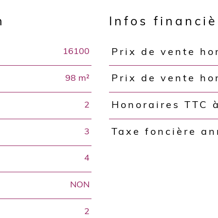
n
Infos financi
16100
Prix de vente ho
Caractéristiques
Valeurs
98 m²
Prix de vente ho
2
Honoraires TTC 
3
Taxe foncière an
4
NON
2