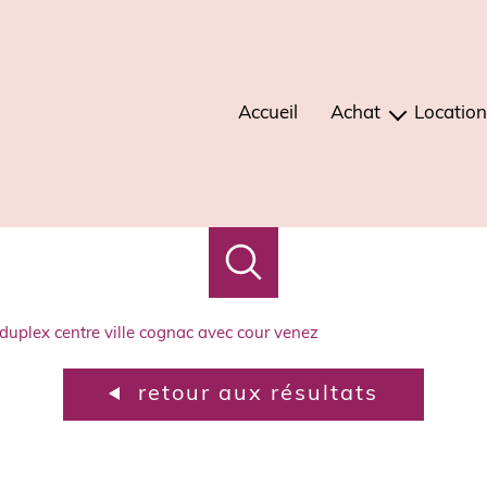
Accueil
Achat
Location
maisons
mais
appartements
apparte
immeubles
terrains
duplex centre ville cognac avec cour venez
autres
retour aux résultats