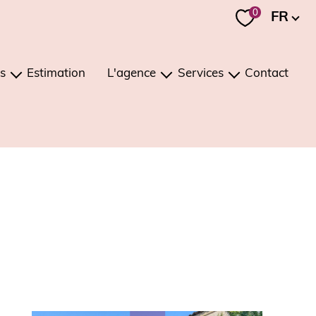
Langue
0
FR
s
Estimation
L'agence
Services
Contact
ons
présentation
estimation
ments
notre équipe
investissement / viager
notre région
gestion
recrutement
conciergerie
nos mandats