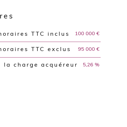
ères
100 000 €
noraires TTC inclus
95 000 €
noraires TTC exclus
5,26 %
à la charge acquéreur