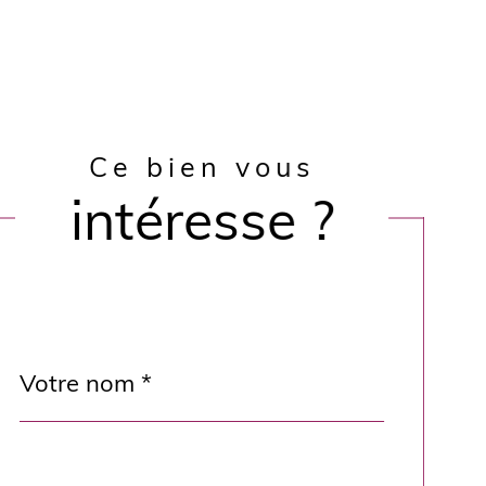
Ce bien vous
intéresse ?
Nom
Fieldset
*
par
défaut