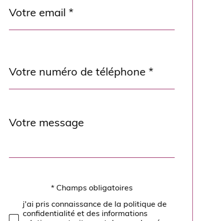
email
*
Téléphone
*
Message
Fieldset
*
par
défaut
* Champs obligatoires
Validation
j'ai pris connaissance de la politique de
confidentialité et des informations