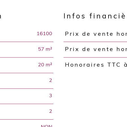
n
Infos financi
16100
Prix de vente ho
Caractéristiques
Valeurs
57 m²
Prix de vente ho
20 m²
Honoraires TTC 
2
3
2